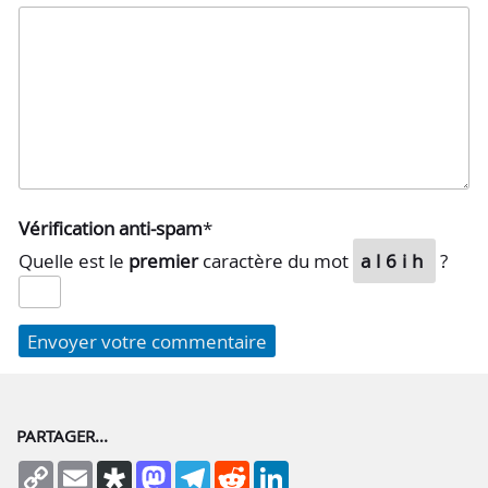
Vérification anti-spam
*
Quelle est le
premier
caractère du mot
al6ih
?
PARTAGER...
Copy
Email
Diaspora
Mastodon
Telegram
Reddit
LinkedIn
Link