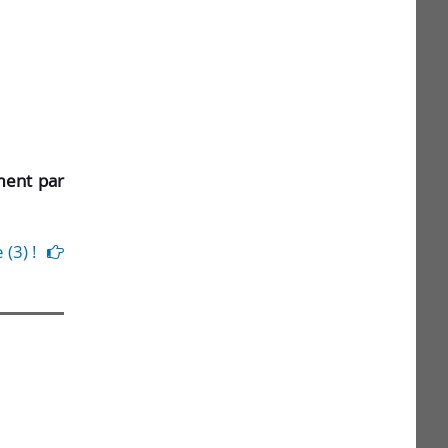
ment par
(3) !