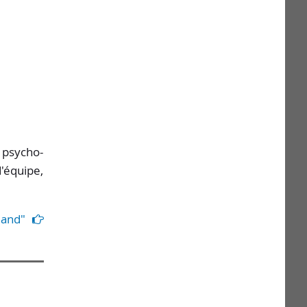
n psycho-
d'équipe,
land"