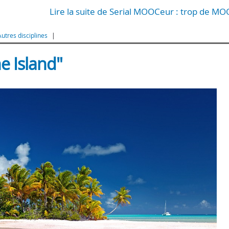
Lire la suite de Serial MOOCeur : trop de MO
utres disciplines
 Island"