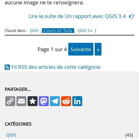
aucune image ne te renseignera.
Lire la suite de Un rapport avec QGIS 3.4
Classé dans :
QGIS
,
Cours et Tuto
,
QGIS 3.x
page 1 sur 4
suivante
»
Fil RSS des articles de cette catégorie
PARTAGER...
Copy
Email
Diaspora
Mastodon
Telegram
Reddit
LinkedIn
Link
CATÉGORIES
QGIS
(43)