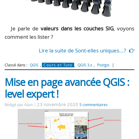
Je parle de
valeurs dans les couches SIG
, voyons
comment les lister ?
Lire la suite de Sont-elles uniques...?
Classé dans :
QGIS
,
Cours et Tuto
,
QGIS 3.x
,
Postgis
Mise en page avancée QGIS :
level expert !
23 novembre 2020
Rédigé par Alain
5 commentaires