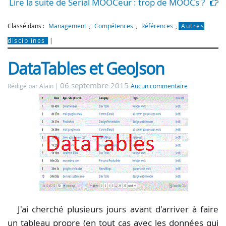
Lire la suite de Serial MOOCeur : trop de MOOCs ?
Classé dans :
Management
,
Compétences
,
Références
,
Autres
disciplines
DataTables et GeoJson
06 septembre 2015
Rédigé par Alain
Aucun commentaire
J'ai cherché plusieurs jours avant d'arriver à faire
un tableau propre (en tout cas avec les données qui