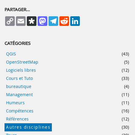
PARTAGER...
Copy
Email
Diaspora
Mastodon
Telegram
Reddit
LinkedIn
Link
CATÉGORIES
QGIS
(43)
OpenStreetMap
(5)
Logiciels libres
(12)
Cours et Tuto
(33)
bureautique
(4)
Management
(11)
Humeurs
(11)
Compétences
(16)
Références
(12)
Autres disciplines
(30)