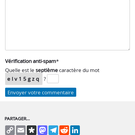
Vérification anti-spam
*
Quelle est le
septième
caractère du mot
elv15gzq
?
PARTAGER...
Copy
Email
Diaspora
Mastodon
Telegram
Reddit
LinkedIn
Link