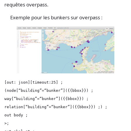
requêtes overpass.
Exemple pour les bunkers sur overpass :
[out: json][timeout:25] ;

(node[“building”=“bunker”]({{bbox}}) ;

way[“building”=“bunker”]({{bbox}}) ;

relation[“building”=“bunker”]({{bbox}}) ;) ;

out body ;

>;
