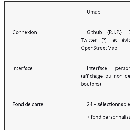
Umap
Connexion
Github (R.I.P.), B
Twitter (?), et év
OpenStreetMap
interface
Interface person
(affichage ou non de
boutons)
Fond de carte
24 – sélectionnabl
+ fond personnalis