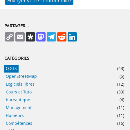
PARTAGER...
Copy
Email
Diaspora
Mastodon
Telegram
Reddit
LinkedIn
Link
CATÉGORIES
QGIS
(43)
OpenStreetMap
(5)
Logiciels libres
(12)
Cours et Tuto
(33)
bureautique
(4)
Management
(11)
Humeurs
(11)
Compétences
(16)