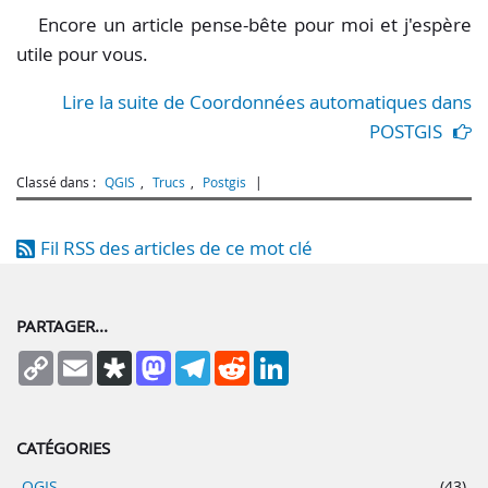
Encore un article pense-bête pour moi et j'espère
utile pour vous.
Lire la suite de Coordonnées automatiques dans
POSTGIS
Classé dans :
QGIS
,
Trucs
,
Postgis
Fil RSS des articles de ce mot clé
PARTAGER...
Copy
Email
Diaspora
Mastodon
Telegram
Reddit
LinkedIn
Link
CATÉGORIES
QGIS
(43)