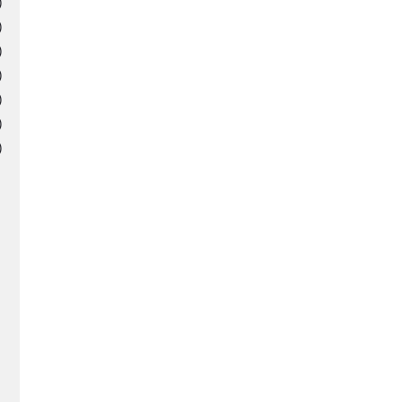
)
)
)
)
)
)
)