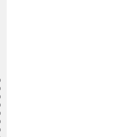
)
)
)
)
)
)
)