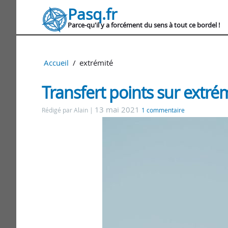
Pasq.fr
Parce-qu'il y a forcément du sens à tout ce bordel !
Accueil
extrémité
Transfert points sur extrém
13 mai 2021
Rédigé par Alain
1 commentaire