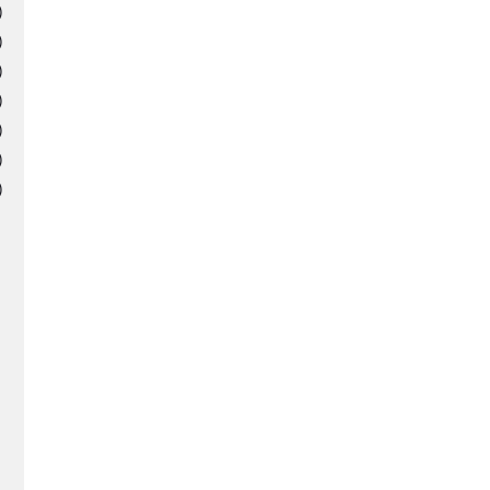
)
)
)
)
)
)
)