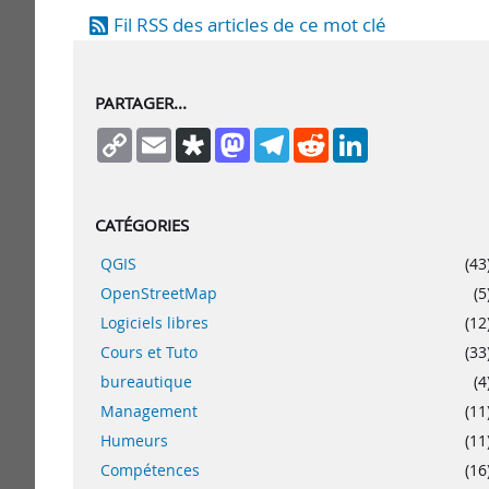
Fil RSS des articles de ce mot clé
PARTAGER...
Copy
Email
Diaspora
Mastodon
Telegram
Reddit
LinkedIn
Link
CATÉGORIES
QGIS
(43
OpenStreetMap
(5
Logiciels libres
(12
Cours et Tuto
(33
bureautique
(4
Management
(11
Humeurs
(11
Compétences
(16