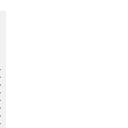
)
)
)
)
)
)
)
)