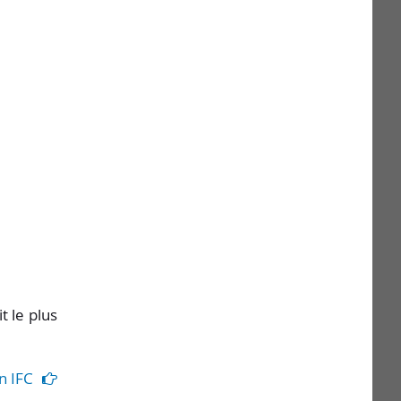
t le plus
n IFC