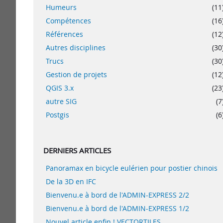
Humeurs
(11
Compétences
(16
Références
(12
Autres disciplines
(30
Trucs
(30
Gestion de projets
(12
QGIS 3.x
(23
autre SIG
(7
Postgis
(6
DERNIERS ARTICLES
Panoramax en bicycle eulérien pour postier chinois
De la 3D en IFC
Bienvenu.e à bord de l'ADMIN-EXPRESS 2/2
Bienvenu.e à bord de l'ADMIN-EXPRESS 1/2
Nouvel article enfin ! VECTORTILES