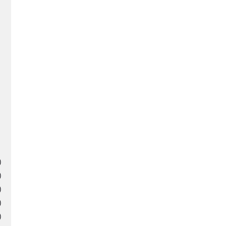
)
)
)
)
)