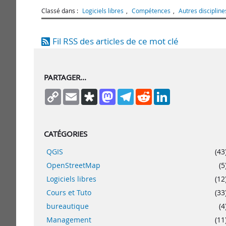
Classé dans :
Logiciels libres
,
Compétences
,
Autres discipline
Fil RSS des articles de ce mot clé
PARTAGER...
Copy
Email
Diaspora
Mastodon
Telegram
Reddit
LinkedIn
Link
CATÉGORIES
QGIS
(43
OpenStreetMap
(5
Logiciels libres
(12
Cours et Tuto
(33
bureautique
(4
Management
(11