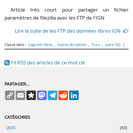
Article très court pour partager un fichier
paramètres de filezilla avec les FTP de l'IGN
Lire la suite de les FTP des données libres IGN
Classé dans :
Logiciels libres
,
Autres disciplines
,
Trucs
,
autre SIG
Fil RSS des articles de ce mot clé
PARTAGER...
Copy
Email
Diaspora
Mastodon
Telegram
Reddit
LinkedIn
Link
CATÉGORIES
QGIS
(43)