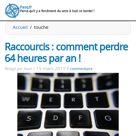
Pasq.fr
Parce-qu'il y a forcément du sens à tout ce bordel !
Accueil
touche
Raccourcis : comment perdre
64 heures par an !
15 mars 2017
Rédigé par Alain
1 commentaire