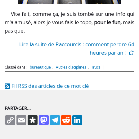
Vite fait, comme ça, je suis tombé sur une info qui
m'a amusé, alors je vous fais le topo,
pour le fun,
mais
pas que.
Lire la suite de Raccourcis : comment perdre 64
heures par an !
Classé dans :
bureautique
,
Autres disciplines
,
Trucs
Fil RSS des articles de ce mot clé
PARTAGER...
Copy
Email
Diaspora
Mastodon
Telegram
Reddit
LinkedIn
Link