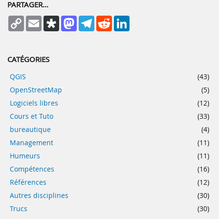
PARTAGER...
Copy
Email
Diaspora
Mastodon
Telegram
Reddit
LinkedIn
Link
CATÉGORIES
QGIS
(43)
OpenStreetMap
(5)
Logiciels libres
(12)
Cours et Tuto
(33)
bureautique
(4)
Management
(11)
Humeurs
(11)
Compétences
(16)
Références
(12)
Autres disciplines
(30)
Trucs
(30)