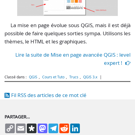
La mise en page évolue sous QGIS, mais il est déjà
possible de faire quelques sorties sympa. Utilisons les
thèmes, le HTML et les graphiques.
Lire la suite de Mise en page avancée QGIS : level
expert !
Classé dans :
QGIS
,
Cours et Tuto
,
Trucs
,
QGIS 3.x
Fil RSS des articles de ce mot clé
PARTAGER...
Copy
Email
Diaspora
Mastodon
Telegram
Reddit
LinkedIn
Link