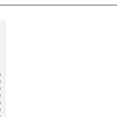
)
)
)
)
)
)
)