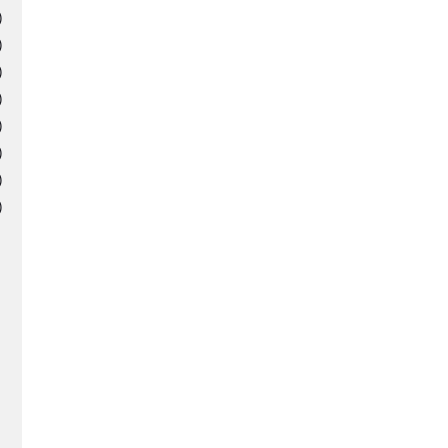
)
)
)
)
)
)
)
)