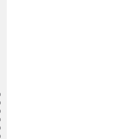
)
)
)
)
)
)