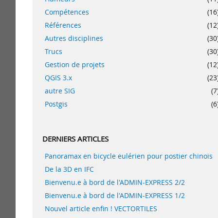
Compétences
(16
Références
(12
Autres disciplines
(30
Trucs
(30
Gestion de projets
(12
QGIS 3.x
(23
autre SIG
(7
Postgis
(6
DERNIERS ARTICLES
Panoramax en bicycle eulérien pour postier chinois
De la 3D en IFC
Bienvenu.e à bord de l'ADMIN-EXPRESS 2/2
Bienvenu.e à bord de l'ADMIN-EXPRESS 1/2
Nouvel article enfin ! VECTORTILES