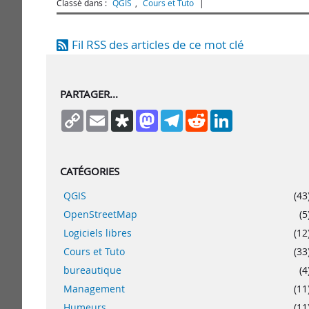
Classé dans :
QGIS
,
Cours et Tuto
Fil RSS des articles de ce mot clé
PARTAGER...
Copy
Email
Diaspora
Mastodon
Telegram
Reddit
LinkedIn
Link
CATÉGORIES
QGIS
(43
OpenStreetMap
(5
Logiciels libres
(12
Cours et Tuto
(33
bureautique
(4
Management
(11
Humeurs
(11