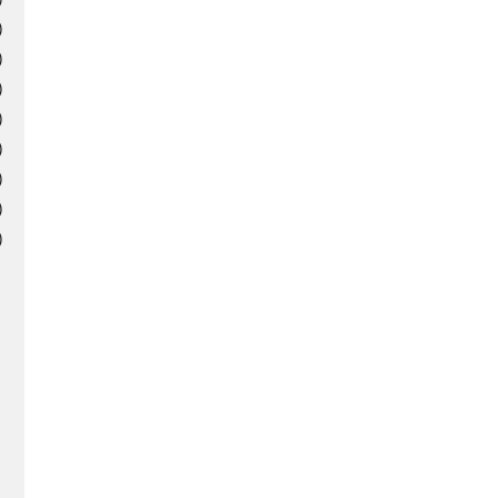
)
)
)
)
)
)
)
)