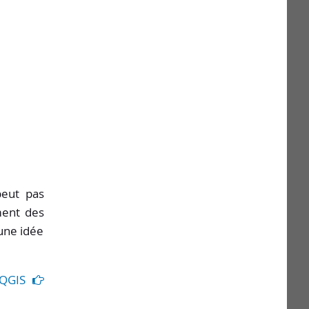
peut pas
ment des
une idée
 QGIS