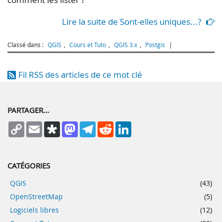
Lire la suite de Sont-elles uniques...?
Classé dans :
QGIS
,
Cours et Tuto
,
QGIS 3.x
,
Postgis
Fil RSS des articles de ce mot clé
PARTAGER...
Copy
Email
Diaspora
Mastodon
Telegram
Reddit
LinkedIn
Link
CATÉGORIES
QGIS
(43)
OpenStreetMap
(5)
Logiciels libres
(12)