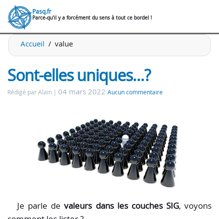
Pasq.fr
Parce-qu'il y a forcément du sens à tout ce bordel !
Accueil
value
Sont-elles uniques...?
04 mars 2022
Rédigé par Alain
Aucun commentaire
Je parle de
valeurs dans les couches SIG
, voyons
comment les lister ?