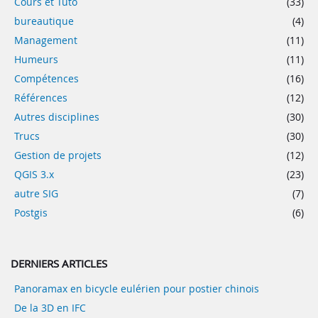
Cours et Tuto
(33)
bureautique
(4)
Management
(11)
Humeurs
(11)
Compétences
(16)
Références
(12)
Autres disciplines
(30)
Trucs
(30)
Gestion de projets
(12)
QGIS 3.x
(23)
autre SIG
(7)
Postgis
(6)
DERNIERS ARTICLES
Panoramax en bicycle eulérien pour postier chinois
De la 3D en IFC