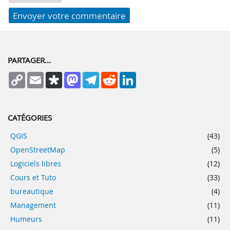
PARTAGER...
Copy
Email
Diaspora
Mastodon
Telegram
Reddit
LinkedIn
Link
CATÉGORIES
QGIS
(43)
OpenStreetMap
(5)
Logiciels libres
(12)
Cours et Tuto
(33)
bureautique
(4)
Management
(11)
Humeurs
(11)