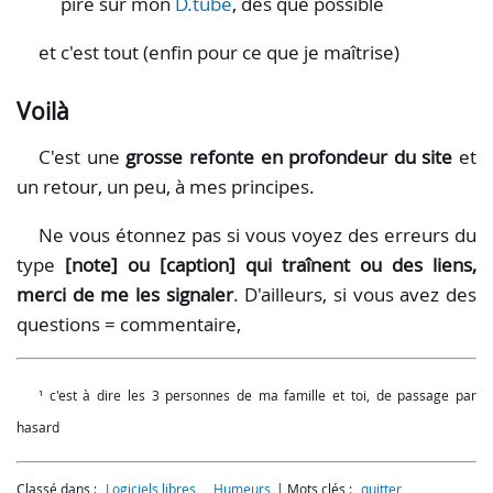
pire sur mon
D.tube
, dès que possible
et c'est tout (enfin pour ce que je maîtrise)
Voilà
C'est une
grosse refonte en profondeur du site
et
un retour, un peu, à mes principes.
Ne vous étonnez pas si vous voyez des erreurs du
type
[note] ou [caption] qui traînent ou des liens,
merci de me les signaler
. D'ailleurs, si vous avez des
questions = commentaire,
¹ c'est à dire les 3 personnes de ma famille et toi, de passage par
hasard
Classé dans :
Logiciels libres
,
Humeurs
Mots clés :
quitter
,