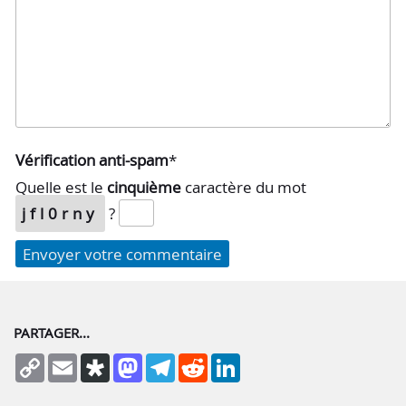
Vérification anti-spam
*
Quelle est le
cinquième
caractère du mot
jfl0rny
?
PARTAGER...
Copy
Email
Diaspora
Mastodon
Telegram
Reddit
LinkedIn
Link