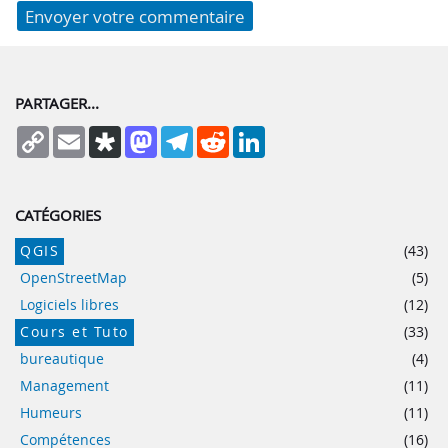
PARTAGER...
Copy
Email
Diaspora
Mastodon
Telegram
Reddit
LinkedIn
Link
CATÉGORIES
QGIS
(43)
OpenStreetMap
(5)
Logiciels libres
(12)
Cours et Tuto
(33)
bureautique
(4)
Management
(11)
Humeurs
(11)
Compétences
(16)